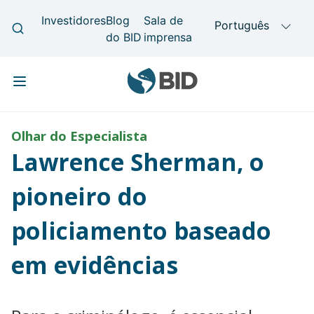
Skip to main content
Main navigation
Olhar do Especialista
Lawrence Sherman, o
pioneiro do
policiamento baseado
em evidências