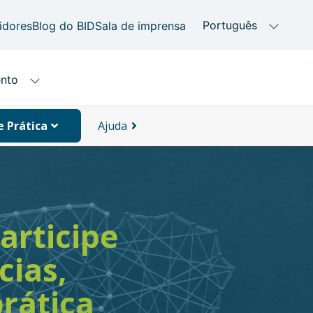
 Prática
Ajuda
articipe
cias,
prática