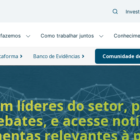
ataforma
Banco de Evidências
Comunidade de
 líderes do setor, p
ebates, e acesse notí
mentas relevantes à 