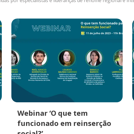
idas por especialistas e lideranças de renome regional e in
Webinar ‘O que tem
funcionado em reinserção
social?’