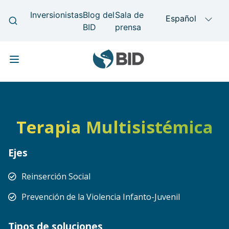
Skip to main content
Main navigation
Terapia Multisistémica
Ejes
Reinserción Social
Prevención de la Violencia Infanto-Juvenil
Tipos de soluciones