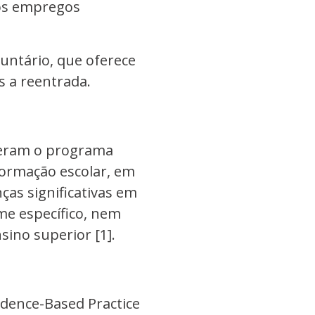
dos empregos
untário, que oferece
s a reentrada.
beram o programa
formação escolar, em
as significativas em
me específico, nem
ino superior [1].
vidence-Based Practice