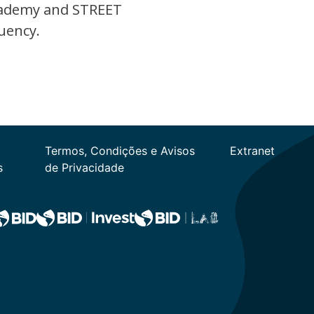
 Academy and STREET
uency.