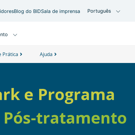
 Prática
Ajuda
ark e Programa
e Pós-tratamento