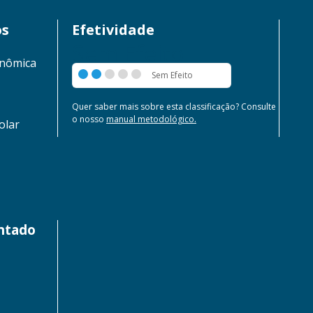
os
Efetividade
Sem Efeito
onômica
Sem Efeito
Quer saber mais sobre esta classificação? Consulte
o nosso
manual metodológico.
olar
entado