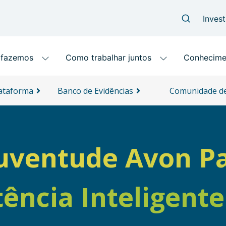
lataforma
Banco de Evidências
Comunidade de
uventude Avon P
tência Inteligent