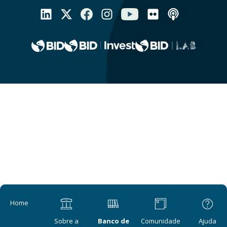
Main navigation
Home
Sobre a
Banco de
Comunidade
Ajuda