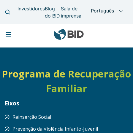
Skip to main content
Main navigation
Programa de Recuperação
Familiar
Eixos
Reinserção Social
Prevenção da Violência Infanto-Juvenil