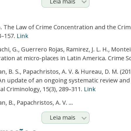
Leia mais
5). The Law of Crime Concentration and the Crimi
33–157.
Link
chi, G., Guerrero Rojas, Ramirez, J. L. H., Monteir
ation at micro-places in Latin America. Crime Sci
an, B. S., Papachristos, A. V. & Hureau, D. M. (20
An update of an ongoing systematic review and 
al Criminology, 15(3), 289–311.
Link
n, B., Papachristos, A. V. ...
Leia mais