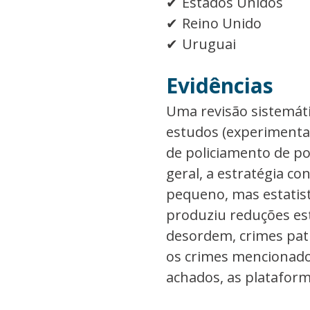
Estados Unidos
Reino Unido
Uruguai
Evidências
Uma revisão sistemáti
estudos (experimentai
de policiamento de p
geral, a estratégia co
pequeno, mas estatist
produziu reduções est
desordem, crimes patr
os crimes mencionados
achados, as plataforma