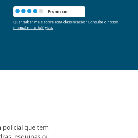
Promissor
Quer saber mais sobre esta classificação? Consulte o nosso
manual metodológico.
policial que tem
ras, esquinas ou