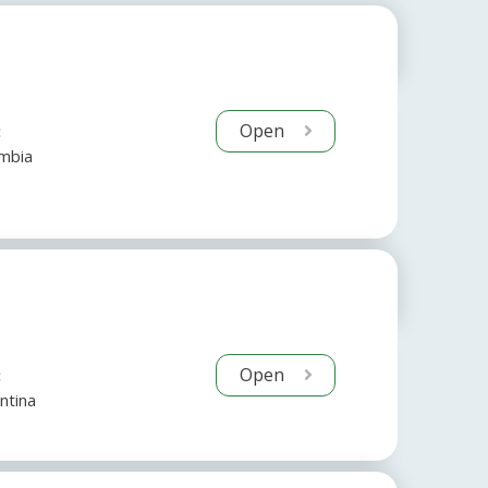
Open
:
mbia
Open
:
ntina