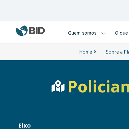
Main navigation
Skip to main content
Home
Sobre a P
Polici
Eixo