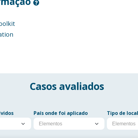
ormação
olkit
ation
Casos avaliados
lvidos
País onde foi aplicado
Tipo de loca