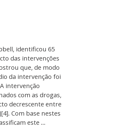
ell, identificou 65
cto das intervenções
mostrou que, de modo
dio da intervenção foi
 A intervenção
onados com as drogas,
cto decrescente entre
][4]. Com base nestes
sificam este ...