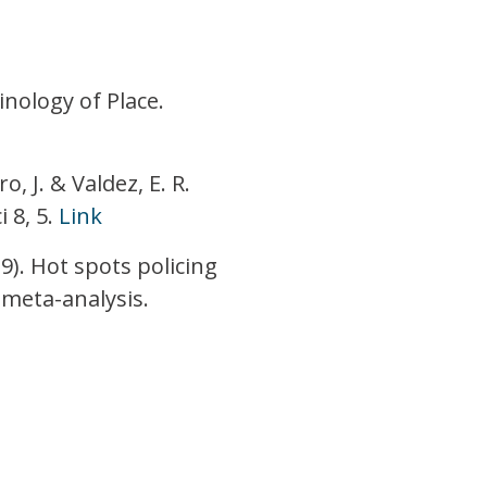
nology of Place.
o, J. & Valdez, E. R.
 8, 5.
Link
19). Hot spots policing
meta-analysis.