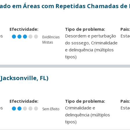
cado em Áreas com Repetidas Chamadas de 
Efectividade:
Tipo de problema:
Pais
os
Desordem e perturbação
Esta
Evidências
,
Mistas
do sossego
Criminalidade
e delinquência (múltiplos
tipos)
acksonville, FL)
Efectividade:
Tipo de problema:
Pais
os
Criminalidade e
Esta
Sem Efeito
delinquência (múltiplos
tipos)