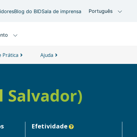
 Prática
Ajuda
 Salvador)
os
Efetividade
Efetivo