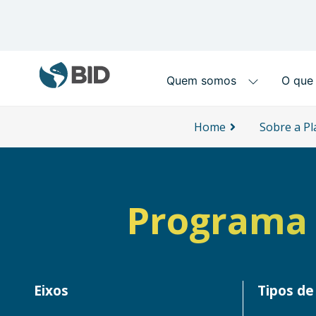
Main navigation
Skip to main content
Home
Sobre a P
Programa 
Eixos
Tipos de