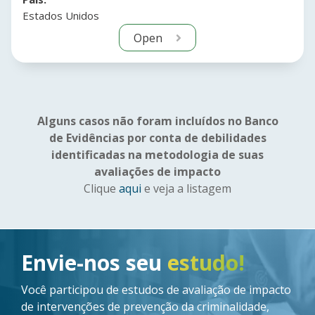
Estados Unidos
Open
Alguns casos não foram incluídos no Banco
de Evidências por conta de debilidades
identificadas na metodologia de suas
avaliações de impacto
Clique
aqui
e veja a listagem
Imagem
Envie-nos seu
estudo!
Você participou de estudos de avaliação de impacto
de intervenções de prevenção da criminalidade,