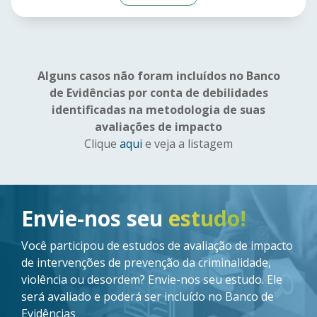
Alguns casos não foram incluídos no Banco
de Evidências por conta de debilidades
identificadas na metodologia de suas
avaliações de impacto
Clique
aqui
e veja a listagem
Imagem
Envie-nos seu
estudo!
Você participou de estudos de avaliação de impacto
de intervenções de prevenção da criminalidade,
violência ou desordem? Envie-nos seu estudo. Ele
será avaliado e poderá ser incluído no Banco de
Evidências