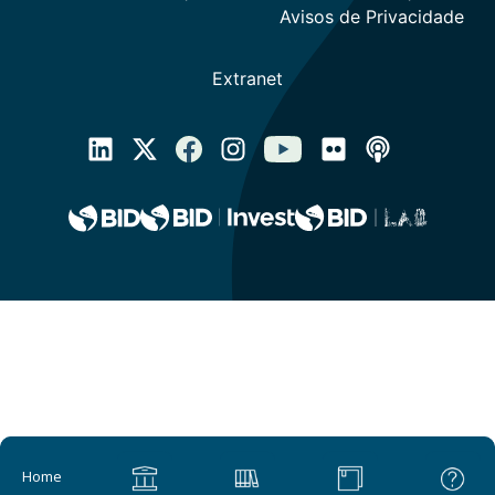
Main navigation
Home