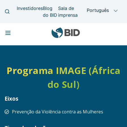
Skip to main content
Main navigation
Programa IMAGE (África
do Sul)
Eixos
Prevenção da Violência contra as Mulheres