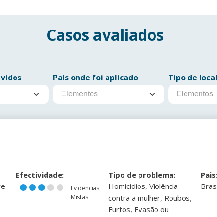
Casos avaliados
lvidos
País onde foi aplicado
Tipo de loca
Efectividade:
Tipo de problema:
Pais
,
re
Homicídios
Violência
Brasi
Evidências
,
,
Mistas
contra a mulher
Roubos
,
Furtos
Evasão ou