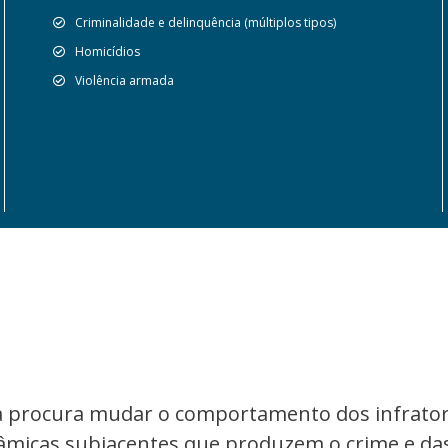
Criminalidade e delinquência (múltiplos tipos)
Homicídios
Violência armada
da procura mudar o comportamento dos infrato
micas subjacentes que produzem o crime e da