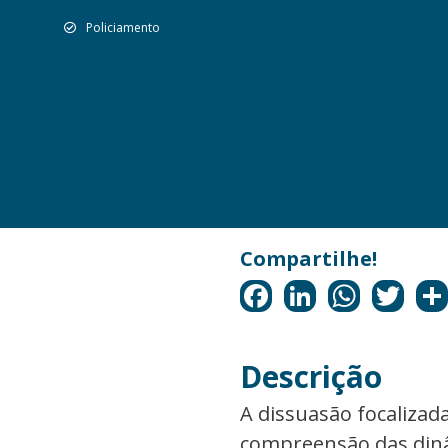
Policiamento
Descrição
A dissuasão focaliza
compreensão das dinâ