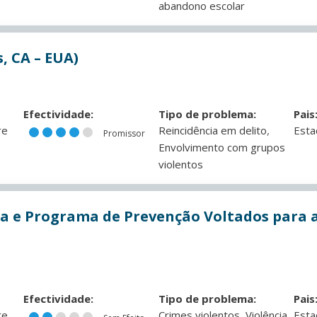
abandono escolar
, CA – EUA)
Efectividade:
Tipo de problema:
Pais
,
re
Reincidência em delito
Esta
Promissor
Envolvimento com grupos
violentos
da e Programa de Prevenção Voltados para a
Efectividade:
Tipo de problema:
Pais
,
re
Crimes violentos
Violência
Esta