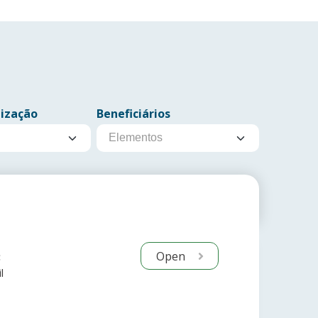
lização
Beneficiários
Open
:
l