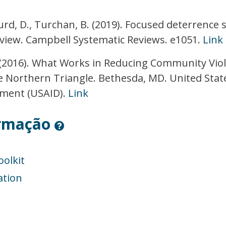
burd, D., Turchan, B. (2019). Focused deterrence 
eview. Campbell Systematic Reviews. e1051.
Link
C. (2016). What Works in Reducing Community Vio
he Northern Triangle. Bethesda, MD. United Stat
pment (USAID).
Link
ormação
olkit
ation