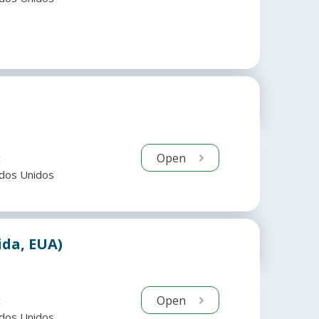
Open
:
dos Unidos
ida, EUA)
Open
:
dos Unidos