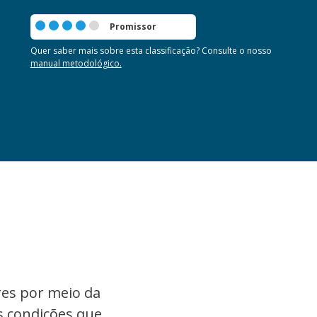
Promissor
Quer saber mais sobre esta classificação? Consulte o nosso
manual metodológico.
res por meio da
s condições que