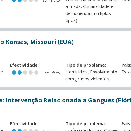
Sem Efeito
,
armada
Criminalidade e
delinquência (múltiplos
tipos)
o Kansas, Missouri (EUA)
Efectividade:
Tipo de problema:
Pais
,
re
Homicídios
Envolvimento
Esta
Sem Efeito
com grupos violentos
e: Intervenção Relacionada a Gangues (Flór
Efectividade:
Tipo de problema:
Pais
,
re
Tráfico de drogas
Crimes
Esta