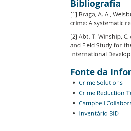
Bibliografia
[1] Braga, A. A., Weis
crime: A systematic r
[2] Abt, T. Winship, 
and Field Study for t
International Develo
Fonte da Inf
Crime Solutions
Crime Reduction To
Campbell Collabor
Inventário BID