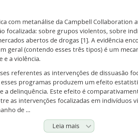
ca com metanálise da Campbell Collaboration av
ão focalizada: sobre grupos violentos, sobre in
mercados abertos de drogas [1]. A evidência enc
em geral (contendo esses três tipos) é um meca
 e a violência.
lises referentes as intervenções de dissuasão f
 esses programas produzem um efeito estatisti
e a delinquência. Este efeito é comparativament
re as intervenções focalizadas em indivíduos vi
anho de ...
Leia mais