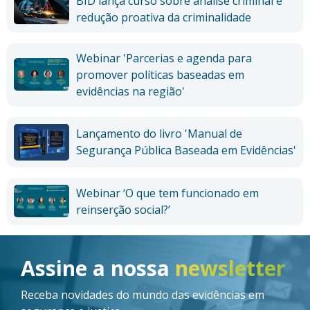
BID lança curso sobre análise criminal e
redução proativa da criminalidade
Webinar 'Parcerias e agenda para
promover políticas baseadas em
evidências na região'
Lançamento do livro 'Manual de
Segurança Pública Baseada em Evidências'
Webinar ‘O que tem funcionado em
reinserção social?’
Imagem
Assine a nossa
newsletter
Receba novidades do mundo das evidências em