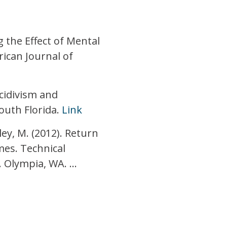
ng the Effect of Mental
rican Journal of
ecidivism and
South Florida.
Link
rley, M. (2012). Return
es. Technical
Olympia, WA. ...