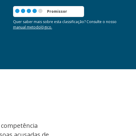
Promissor
Quer saber mais sobre esta classificação? Consulte o nosso
manual metodológico.
e competência
essoas acusadas de