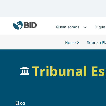
Main navigation
Skip to main content
Home
Sobre a P
Tribunal E
Eixo