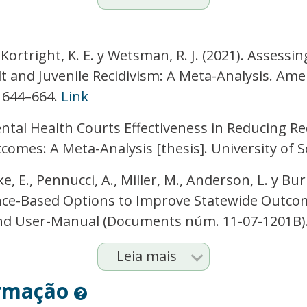
., Kortright, K. E. y Wetsman, R. J. (2021). Assessi
t and Juvenile Recidivism: A Meta-Analysis. Ame
, 644–664.
Link
Mental Health Courts Effectiveness in Reducing R
comes: A Meta-Analysis [thesis]. University of 
ake, E., Pennucci, A., Miller, M., Anderson, L. y Bu
nce-Based Options to Improve Statewide Outcom
d User-Manual (Documents núm. 11-07-1201B). 
Leia mais
ormação