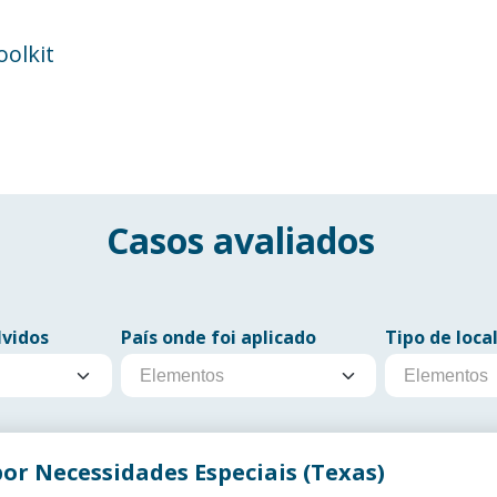
olkit
Casos avaliados
lvidos
País onde foi aplicado
Tipo de loca
r Necessidades Especiais (Texas)