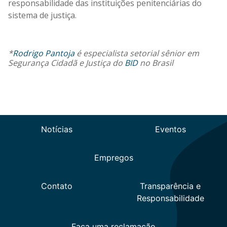
responsabilidade das instituições penitenciárias do
sistema de justiça.
*
Rodrigo Pantoja
é
especialista setorial sênior em
Segurança Cidadã e Justiça do
BID
no Brasil