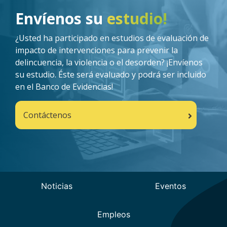
Imagen
Envíenos su
estudio!
¿Usted ha participado en estudios de evaluación de
impacto de intervenciones para prevenir la
delincuencia, la violencia o el desorden? ¡Envíenos
su estudio. Éste será evaluado y podrá ser incluido
en el Banco de Evidencias!
Contáctenos